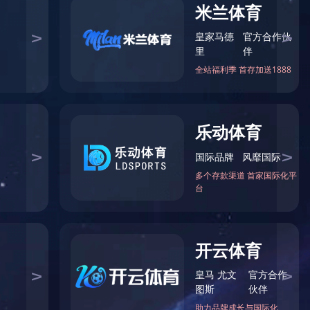
当前位置：
首页
>
新闻中心
>
信息公示