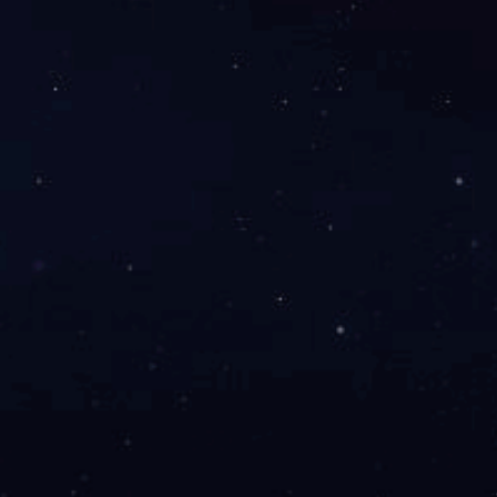
会手机网页版-
销售服务热线
体会（中国）
400-601-4658
招聘
方式
微信公众号
官方手机站
aster@btic.com.cn