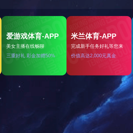
2023年度颈圈瓶帽集中采购项目公告
2023年度复合绝热材料集中采购项目公告