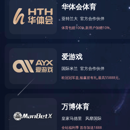
企业新闻
党建之窗
信息公示
2024-03-18
华体会手机网页版-华体会（中国） 
2024-03-15
华体会手机网页版-华体会（中国） 