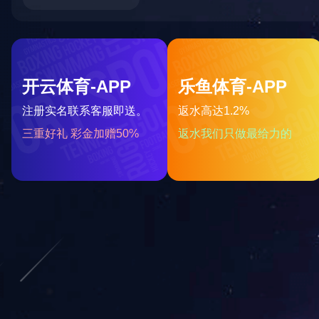
2023-06-09
强制性清洁生产企业公示信息
2023-02-08
华体会手机网页版-华体会（中国） 
2023-02-02
华体会手机网页版-华体会（中国） 
2022-09-15
天海工业及控股子公司信息公开